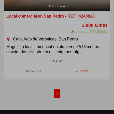
1
/
15
Fotos
Local comercial en San Pedro - REF.: 4240028
3.800 €/mes
¡Ha bajado 700 €/mes!
Calle Arco de Verónicas, San Pedro
room
Magnífico local comercial en alquiler de 543 metros
construidos, situado en el centro neurálgic...
2
543 m
CONTACTAR
VER MÁS
1