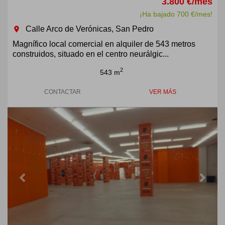
3.800 €/mes
¡Ha bajado 700 €/mes!
Calle Arco de Verónicas, San Pedro
room
Magnífico local comercial en alquiler de 543 metros
construidos, situado en el centro neurálgic...
2
543 m
CONTACTAR
VER MÁS
Previous
Next