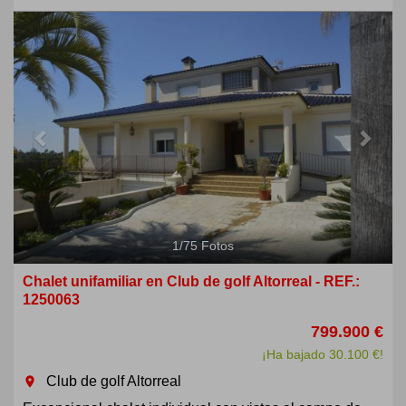
Previous
Next
1
/
75
Fotos
Chalet unifamiliar en Club de golf Altorreal - REF.:
1250063
799.900 €
¡Ha bajado 30.100 €!
Club de golf Altorreal
room