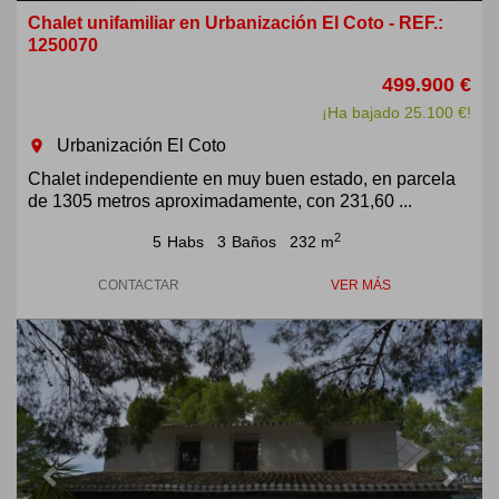
Chalet unifamiliar en Urbanización El Coto - REF.:
1250070
499.900 €
¡Ha bajado 25.100 €!
Urbanización El Coto
room
Chalet independiente en muy buen estado, en parcela
de 1305 metros aproximadamente, con 231,60 ...
2
5
Habs
3
Baños
232 m
CONTACTAR
VER MÁS
Previous
Next