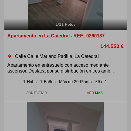
1
/
11
Fotos
Apartamento en La Catedral - REF.: 0260187
144.550 €
Calle Calle Mariano Padilla, La Catedral
room
Apartamento en entresuelo con acceso mediante
ascensor. Destaca por su distribución en tres amb...
2
1
Habs
1
Baños
Más de 20
Planta
59 m
CONTACTAR
VER MÁS
Previous
Next