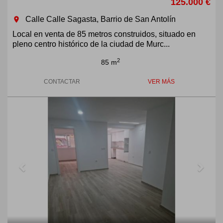
125.000 €
Calle Calle Sagasta, Barrio de San Antolín
room
Local en venta de 85 metros construidos, situado en
pleno centro histórico de la ciudad de Murc...
2
85 m
CONTACTAR
VER MÁS
Previous
Next