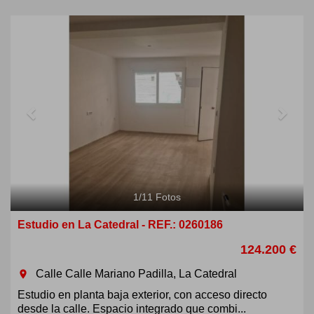
Previous
Next
1
/
11
Fotos
Estudio en La Catedral - REF.: 0260186
124.200 €
Calle Calle Mariano Padilla, La Catedral
room
Estudio en planta baja exterior, con acceso directo
desde la calle. Espacio integrado que combi...