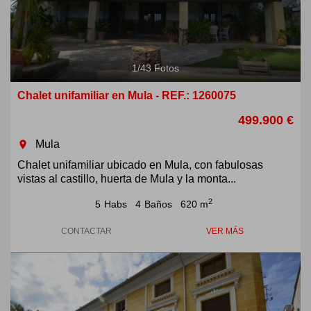
1
/
43
Fotos
Chalet unifamiliar en Mula - REF.: 1260075
499.900 €
Mula
room
Chalet unifamiliar ubicado en Mula, con fabulosas
vistas al castillo, huerta de Mula y la monta...
2
5
Habs
4
Baños
620 m
CONTACTAR
VER MÁS
Previous
Next