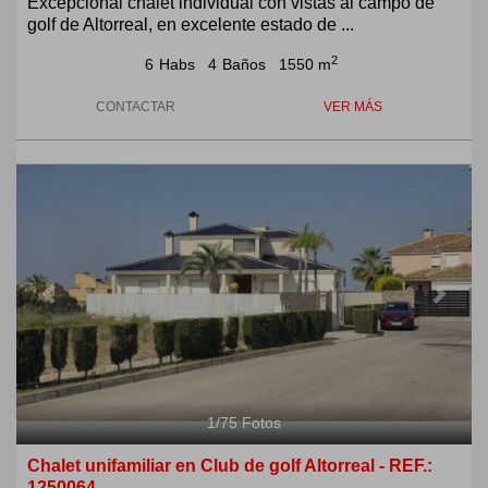
Excepcional chalet individual con vistas al campo de
golf de Altorreal, en excelente estado de ...
2
6
Habs
4
Baños
1550 m
CONTACTAR
VER MÁS
Previous
Next
1
/
75
Fotos
Chalet unifamiliar en Club de golf Altorreal - REF.:
1250064