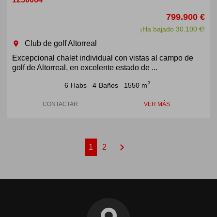
799.900 €
¡Ha bajado 30.100 €!
Club de golf Altorreal
room
Excepcional chalet individual con vistas al campo de
golf de Altorreal, en excelente estado de ...
2
6
Habs
4
Baños
1550 m
CONTACTAR
VER MÁS
chevron_right
1
2