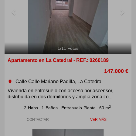
1
/
11
Fotos
Apartamento en La Catedral - REF.: 0260189
147.000 €
Calle Calle Mariano Padilla, La Catedral
room
Vivienda en entresuelo con acceso por ascensor,
distribuida en dos dormitorios y amplia zona co...
2
2
Habs
1
Baños
Entresuelo
Planta
60 m
CONTACTAR
VER MÁS
Previous
Next