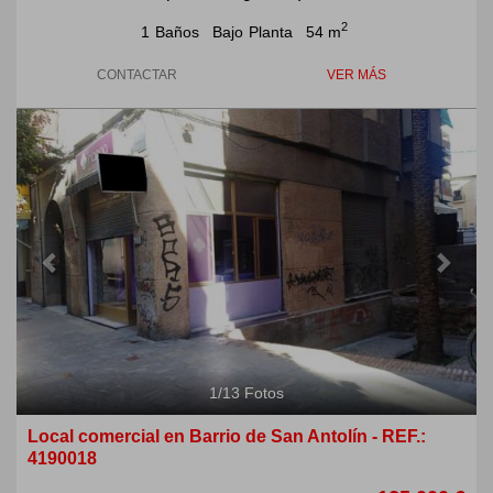
2
1
Baños
Bajo
Planta
54 m
CONTACTAR
VER MÁS
Previous
Next
1
/
13
Fotos
Local comercial en Barrio de San Antolín - REF.:
4190018