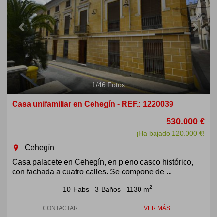
1
/
46
Fotos
Casa unifamiliar en Cehegín - REF.: 1220039
530.000 €
¡Ha bajado 120.000 €!
Cehegín
room
Casa palacete en Cehegín, en pleno casco histórico,
con fachada a cuatro calles. Se compone de ...
2
10
Habs
3
Baños
1130 m
CONTACTAR
VER MÁS