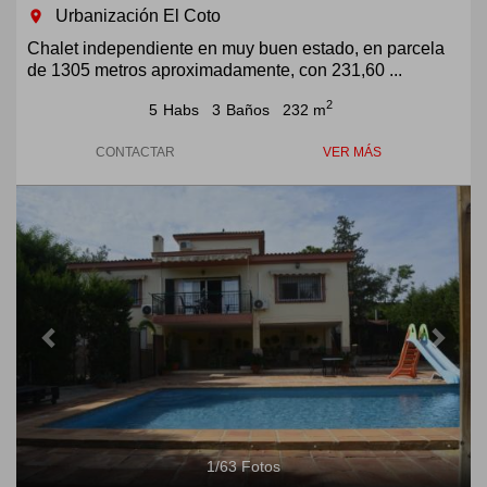
Urbanización El Coto
room
Chalet independiente en muy buen estado, en parcela
de 1305 metros aproximadamente, con 231,60 ...
2
5
Habs
3
Baños
232 m
CONTACTAR
VER MÁS
Previous
Next
1
/
63
Fotos