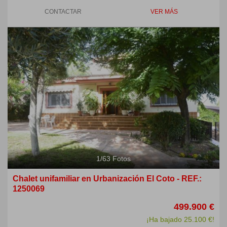
CONTACTAR
VER MÁS
Previous
Next
1
/
63
Fotos
Chalet unifamiliar en Urbanización El Coto - REF.:
1250069
499.900 €
¡Ha bajado 25.100 €!