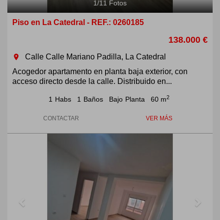
1
/
11
Fotos
Piso en La Catedral - REF.: 0260185
138.000 €
Calle Calle Mariano Padilla, La Catedral
room
Acogedor apartamento en planta baja exterior, con
acceso directo desde la calle. Distribuido en...
2
1
Habs
1
Baños
Bajo
Planta
60 m
CONTACTAR
VER MÁS
Previous
Next