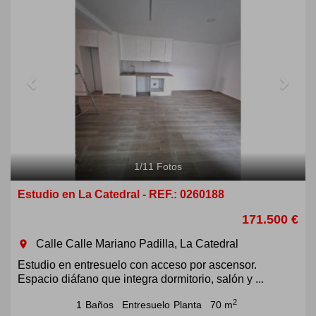
1
/
11
Fotos
Estudio en La Catedral - REF.: 0260188
171.500 €
Calle Calle Mariano Padilla, La Catedral
room
Estudio en entresuelo con acceso por ascensor.
Espacio diáfano que integra dormitorio, salón y ...
2
1
Baños
Entresuelo
Planta
70 m