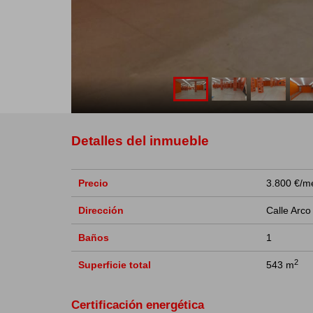
Detalles del inmueble
Precio
3.800 €/m
Dirección
Calle Arco
Baños
1
2
Superficie total
543 m
Certificación energética