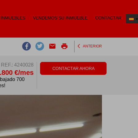
 INMUEBLES
VENDEMOS SU INMUEBLE
CONTACTAR
email
print
ANTERIOR
REF.: 4240028
CONTACTAR AHORA
.800 €/mes
 bajado 700
es!