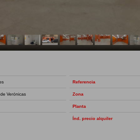
es
Referencia
 de Verónicas
Zona
Planta
Índ. precio alquiler