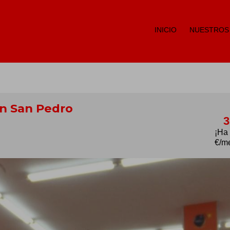
INICIO
NUESTROS
en San Pedro
3
¡Ha
€/m