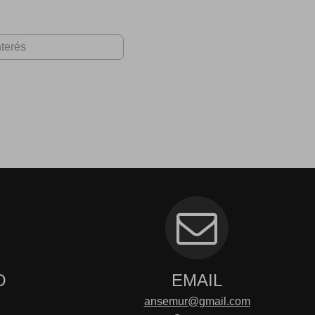
O
EMAIL
ansemur@gmail.com