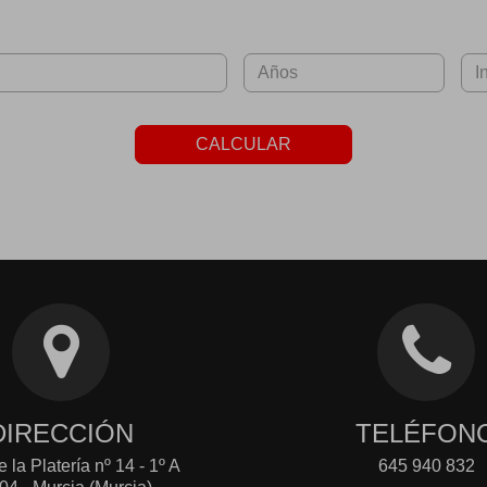
CALCULAR
DIRECCIÓN
TELÉFON
 la Platería nº 14 - 1º A
645 940 832