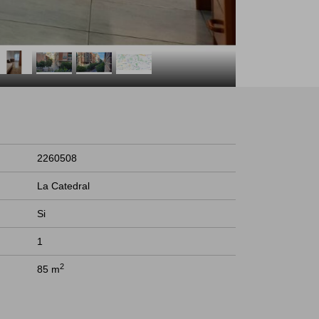
2260508
La Catedral
Si
1
2
85 m