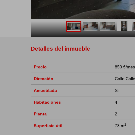
Detalles del inmueble
Precio
850 €/mes
Dirección
Calle Call
Amueblada
Si
Habitaciones
4
Planta
2
2
Superficie útil
73 m