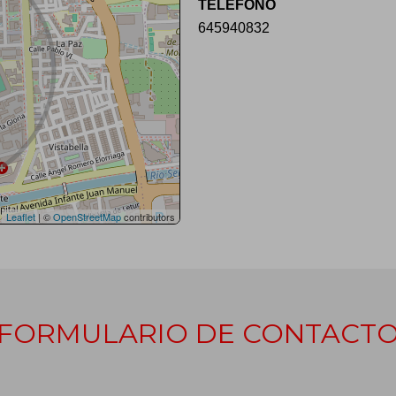
TELÉFONO
645940832
Leaflet
| ©
OpenStreetMap
contributors
FORMULARIO DE CONTACT