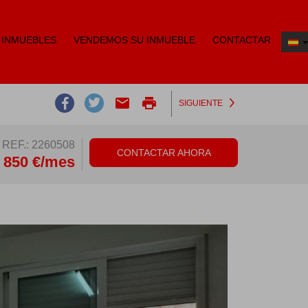
 INMUEBLES
VENDEMOS SU INMUEBLE
CONTACTAR
email
print
SIGUIENTE
REF.: 2260508
CONTACTAR AHORA
850 €/mes